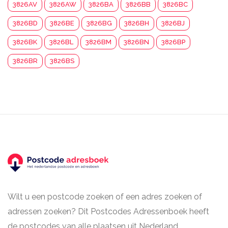
3826AV
3826AW
3826BA
3826BB
3826BC
3826BD
3826BE
3826BG
3826BH
3826BJ
3826BK
3826BL
3826BM
3826BN
3826BP
3826BR
3826BS
Wilt u een postcode zoeken of een adres zoeken of
adressen zoeken? Dit Postcodes Adressenboek heeft
de postcodes van alle plaatsen uit Nederland.