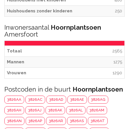
Huishoudens met kinderen
480
Huishoudens zonder kinderen
250
Inwonersaantal
Hoornplantsoen
Amersfoort
Totaal
2565
Mannen
1275
Vrouwen
1290
Postcoden in de buurt
Hoornplantsoen
3826AA
3826AC
3826AD
3826AE
3826AG
3826AH
3826AJ
3826AK
3826AL
3826AM
3826AN
3826AP
3826AR
3826AS
3826AT