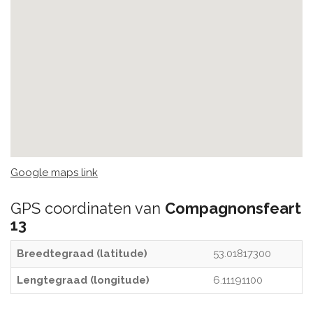
Google maps link
GPS coordinaten van
Compagnonsfeart
13
Breedtegraad (latitude)
53.01817300
Lengtegraad (longitude)
6.11191100