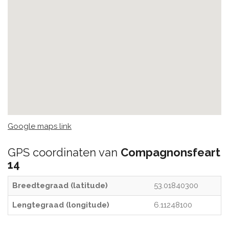
Google maps link
GPS coordinaten van
Compagnonsfeart
14
Breedtegraad (latitude)
53.01840300
Lengtegraad (longitude)
6.11248100