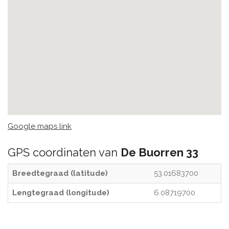
Google maps link
GPS coordinaten van
De Buorren 33
Breedtegraad (latitude)
53.01683700
Lengtegraad (longitude)
6.08719700