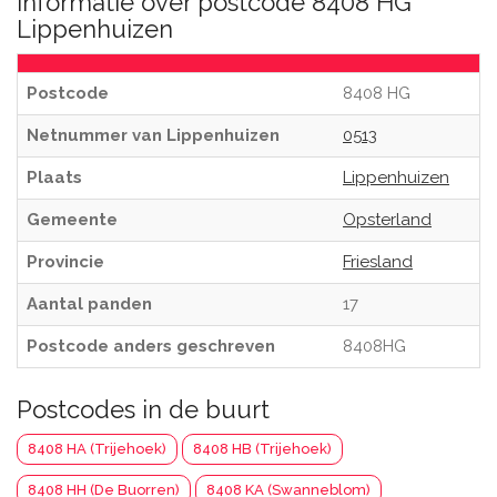
Informatie over postcode 8408 HG
Lippenhuizen
Postcode
8408 HG
Netnummer van Lippenhuizen
0513
Plaats
Lippenhuizen
Gemeente
Opsterland
Provincie
Friesland
Aantal panden
17
Postcode anders geschreven
8408HG
Postcodes in de buurt
8408 HA (Trijehoek)
8408 HB (Trijehoek)
8408 HH (De Buorren)
8408 KA (Swanneblom)