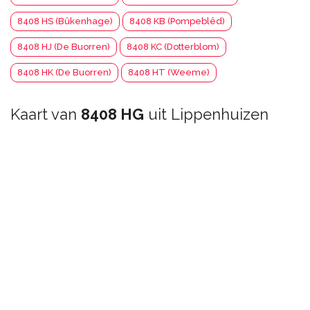
8408 HS (Bûkenhage)
8408 KB (Pompeblêd)
8408 HJ (De Buorren)
8408 KC (Dotterblom)
8408 HK (De Buorren)
8408 HT (Weeme)
Kaart van
8408 HG
uit Lippenhuizen