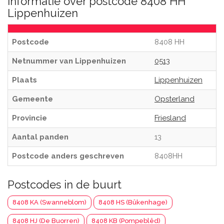
Informatie over postcode 8408 HH
Lippenhuizen
Postcode
8408 HH
Netnummer van Lippenhuizen
0513
Plaats
Lippenhuizen
Gemeente
Opsterland
Provincie
Friesland
Aantal panden
13
Postcode anders geschreven
8408HH
Postcodes in de buurt
8408 KA (Swanneblom)
8408 HS (Bûkenhage)
8408 HJ (De Buorren)
8408 KB (Pompeblêd)