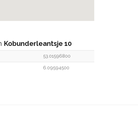
an
Kobunderleantsje 10
53.01596800
6.09594500