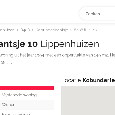
enhuizen
8408
Kobunderleantsje
8408JL
10
antsje 10
Lippenhuizen
e woning uit het jaar 1994 met een oppervlakte van 149 m2. 
08 JL.
Locatie
Kobunderle
Vrijstaande woning
Wonen
Pand in gebruik