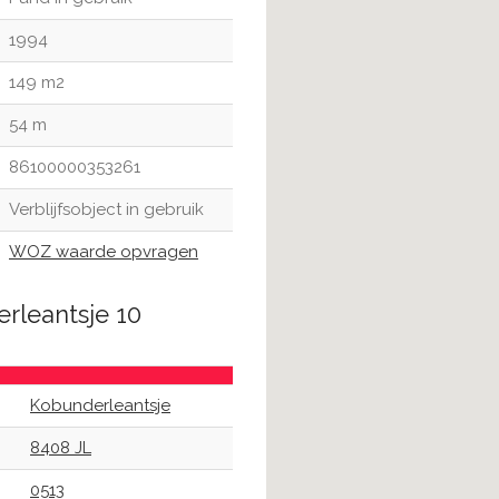
1994
149 m2
54 m
86100000353261
Verblijfsobject in gebruik
WOZ waarde opvragen
rleantsje 10
Kobunderleantsje
8408 JL
0513