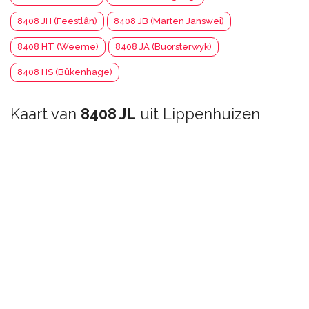
8408 JH (Feestlân)
8408 JB (Marten Janswei)
8408 HT (Weeme)
8408 JA (Buorsterwyk)
8408 HS (Bûkenhage)
Kaart van
8408 JL
uit Lippenhuizen