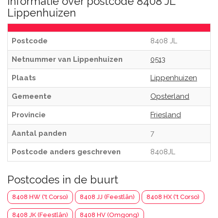
Informatie over postcode 8408 JL
Lippenhuizen
Postcode
8408 JL
Netnummer van Lippenhuizen
0513
Plaats
Lippenhuizen
Gemeente
Opsterland
Provincie
Friesland
Aantal panden
7
Postcode anders geschreven
8408JL
Postcodes in de buurt
8408 HW ('t Corso)
8408 JJ (Feestlân)
8408 HX ('t Corso)
8408 JK (Feestlân)
8408 HV (Omgong)