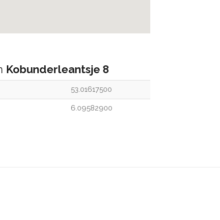
an
Kobunderleantsje 8
53.01617500
6.09582900