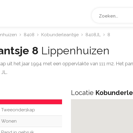
enhuizen
8408
Kobunderleantsje
8408JL
8
antsje 8
Lippenhuizen
ap uit het jaar 1994 met een oppervlakte van 111 m2. Het p
 JL.
Locatie
Kobunderle
Tweeonder1kap
Wonen
Pand in gebruik