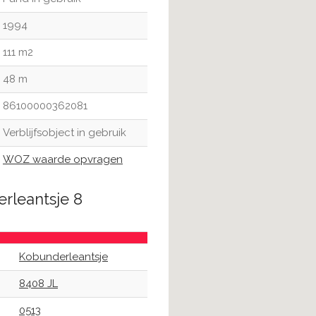
1994
111 m2
48 m
86100000362081
Verblijfsobject in gebruik
WOZ waarde opvragen
rleantsje 8
Kobunderleantsje
8408 JL
0513