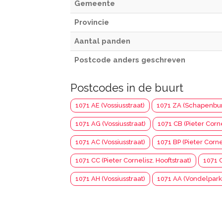
Gemeente
Provincie
Aantal panden
Postcode anders geschreven
Postcodes in de buurt
1071 AE (Vossiusstraat)
1071 ZA (Schapenbu
1071 AG (Vossiusstraat)
1071 CB (Pieter Corne
1071 AC (Vossiusstraat)
1071 BP (Pieter Cornel
1071 CC (Pieter Cornelisz. Hooftstraat)
1071 C
1071 AH (Vossiusstraat)
1071 AA (Vondelpark