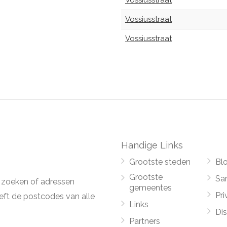
Vossiusstraat
Vossiusstraat
Vossiusstraat
Handige Links
Grootste steden
Bl
Grootste
Sa
 zoeken of adressen
gemeentes
Pri
ft de postcodes van alle
Links
Di
Partners