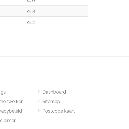
21 H
22 3
22 H
ogs
Dashboard
menwerken
Sitemap
vacybeleid
Postcode kaart
sclaimer