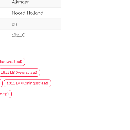
Alkmaar
Noord-Holland
29
1811LC
ieuwesloot)
1811 LB (Veerstraat)
1811 LV (Koningsstraat)
teeg)