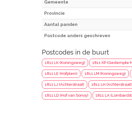
Gemeente
Provincie
Aantal panden
Postcode anders geschreven
Postcodes in de buurt
1811 LK (Koningsweg)
1811 KP (Gedempte N
1811 LE (Hofplein)
1811 LM (Koningsweg)
1811 LJ (Achterstraat)
1811 LH (Achterstraat)
1811 LD (Hof van Sonoy)
1811 LA (Lombards