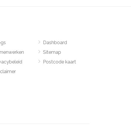
ogs
Dashboard
menwerken
Sitemap
vacybeleid
Postcode kaart
sclaimer