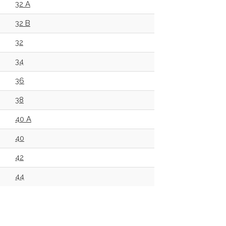
32 A
32 B
32
34
36
38
40 A
40
42
44