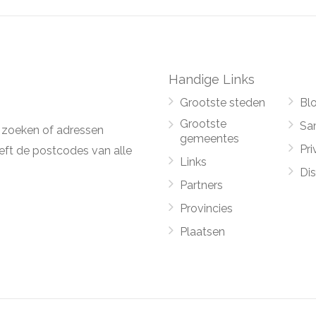
Handige Links
Grootste steden
Bl
Grootste
Sa
 zoeken of adressen
gemeentes
Pri
ft de postcodes van alle
Links
Di
Partners
Provincies
Plaatsen