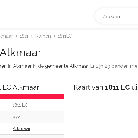
lkmaar
1811
Ramen
1811LC
Alkmaar
men
in
Alkmaar
in de
gemeente Alkmaar
. Er zijn 29 panden m
1 LC Alkmaar
Kaart van
1811 LC
ui
1811 LC
072
Alkmaar