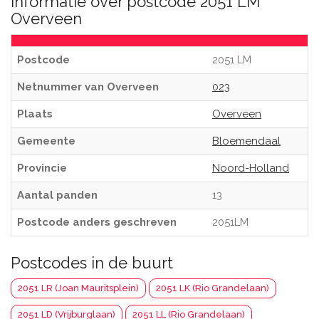
Informatie over postcode 2051 LM
Overveen
Postcode
2051 LM
Netnummer van Overveen
023
Plaats
Overveen
Gemeente
Bloemendaal
Provincie
Noord-Holland
Aantal panden
13
Postcode anders geschreven
2051LM
Postcodes in de buurt
2051 LR (Joan Mauritsplein)
2051 LK (Rio Grandelaan)
2051 LD (Vrijburglaan)
2051 LL (Rio Grandelaan)