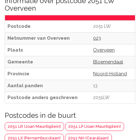
Informatie over postcode 2051 LW
Overveen
Postcode
2051 LW
Netnummer van Overveen
023
Plaats
Overveen
Gemeente
Bloemendaal
Provincie
Noord-Holland
Aantal panden
13
Postcode anders geschreven
2051LW
Postcodes in de buurt
2051 LR (Joan Mauritsplein)
2051 LP (Joan Mauritsplein)
2051 LX (Pernambucolaan)
2051 NH (Cearálaan)