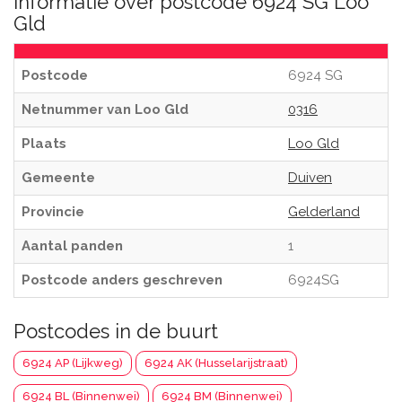
Informatie over postcode 6924 SG Loo
Gld
Postcode
6924 SG
Netnummer van Loo Gld
0316
Plaats
Loo Gld
Gemeente
Duiven
Provincie
Gelderland
Aantal panden
1
Postcode anders geschreven
6924SG
Postcodes in de buurt
6924 AP (Lijkweg)
6924 AK (Husselarijstraat)
6924 BL (Binnenwei)
6924 BM (Binnenwei)