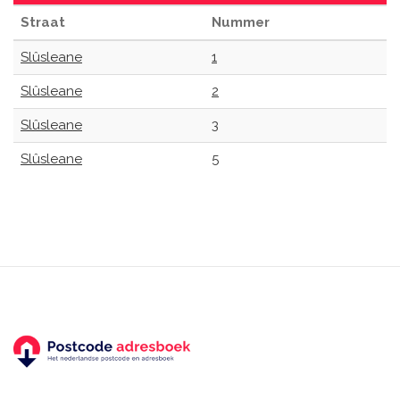
Straat
Nummer
Slûsleane
1
Slûsleane
2
Slûsleane
3
Slûsleane
5