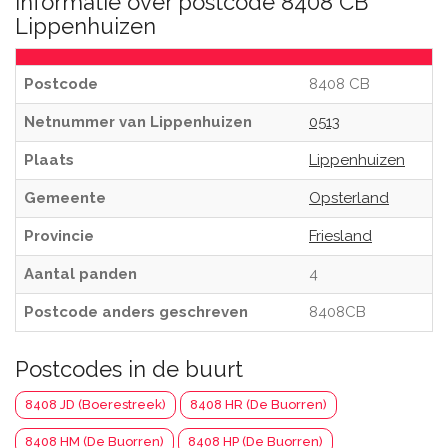
Informatie over postcode 8408 CB
Lippenhuizen
Postcode
8408 CB
Netnummer van Lippenhuizen
0513
Plaats
Lippenhuizen
Gemeente
Opsterland
Provincie
Friesland
Aantal panden
4
Postcode anders geschreven
8408CB
Postcodes in de buurt
8408 JD (Boerestreek)
8408 HR (De Buorren)
8408 HM (De Buorren)
8408 HP (De Buorren)