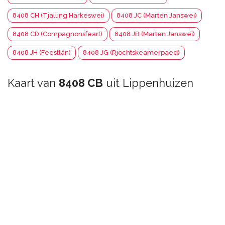
8408 CH (Tjalling Harkeswei)
8408 JC (Marten Janswei)
8408 CD (Compagnonsfeart)
8408 JB (Marten Janswei)
8408 JH (Feestlân)
8408 JG (Rjochtskeamerpaed)
Kaart van
8408 CB
uit Lippenhuizen