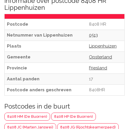
Informatie over postcode 8408 HR
Lippenhuizen
Postcode
8408 HR
Netnummer van Lippenhuizen
0513
Plaats
Lippenhuizen
Gemeente
Opsterland
Provincie
Friesland
Aantal panden
17
Postcode anders geschreven
8408HR
Postcodes in de buurt
8408 HM (De Buorren)
8408 HP (De Buorren)
8408 JC (Marten Janswei)
8408 JG (Rjochtskeamerpaed)