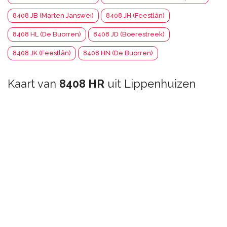
8408 JB (Marten Janswei)
8408 JH (Feestlân)
8408 HL (De Buorren)
8408 JD (Boerestreek)
8408 JK (Feestlân)
8408 HN (De Buorren)
Kaart van
8408 HR
uit Lippenhuizen