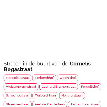
Straten in de buurt van de
Cornelis
Begastraat
Moreelsestraat
Terborchhof
Weenixhof
Weissenbruchstraat
Leonard Bramerstraat
Porcellishof
Schelfhoutlaan
Terborchlaan
Honthorstlaan
Bloemaertlaan
Aert de Gelderlaan
Tethart Haagstraat