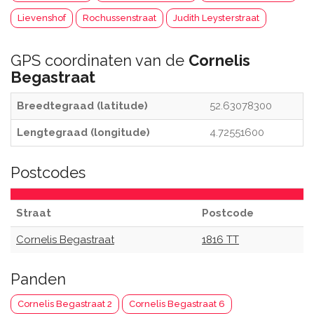
Lievenshof
Rochussenstraat
Judith Leysterstraat
GPS coordinaten van de
Cornelis
Begastraat
Breedtegraad (latitude)
52.63078300
Lengtegraad (longitude)
4.72551600
Postcodes
Straat
Postcode
Cornelis Begastraat
1816 TT
Panden
Cornelis Begastraat 2
Cornelis Begastraat 6