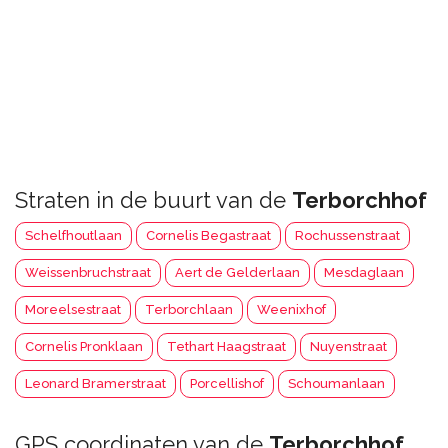
Straten in de buurt van de
Terborchhof
Schelfhoutlaan
Cornelis Begastraat
Rochussenstraat
Weissenbruchstraat
Aert de Gelderlaan
Mesdaglaan
Moreelsestraat
Terborchlaan
Weenixhof
Cornelis Pronklaan
Tethart Haagstraat
Nuyenstraat
Leonard Bramerstraat
Porcellishof
Schoumanlaan
GPS coordinaten van de
Terborchhof