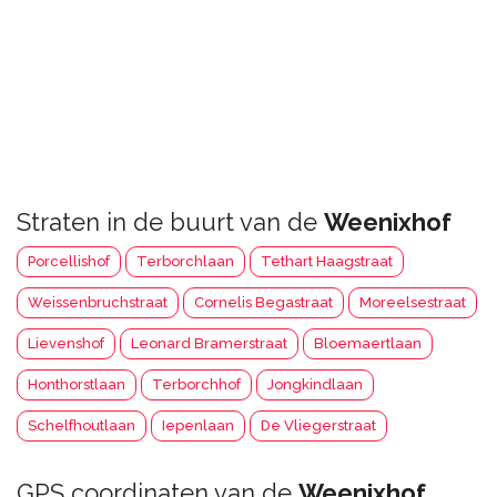
Straten in de buurt van de
Weenixhof
Porcellishof
Terborchlaan
Tethart Haagstraat
Weissenbruchstraat
Cornelis Begastraat
Moreelsestraat
Lievenshof
Leonard Bramerstraat
Bloemaertlaan
Honthorstlaan
Terborchhof
Jongkindlaan
Schelfhoutlaan
Iepenlaan
De Vliegerstraat
GPS coordinaten van de
Weenixhof