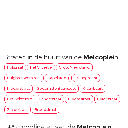
Straten in de buurt van de
Melcoplein
Hofstraat
Het Vijvertje
Groot Nieuwland
Huigbrouwerstraat
Kapelsteeg
Baangracht
Ridderstraat
Gedempte Baansloot
Kraanbuurt
Het Achterom
Langestraat
Bloemstraat
Boterstraat
Zilverstraat
Breedstraat
GPS coordinaten van de
Melcoplein