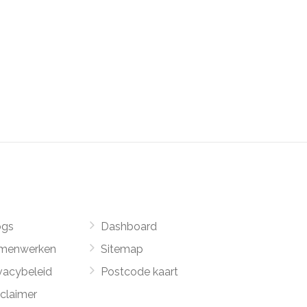
ogs
Dashboard
menwerken
Sitemap
vacybeleid
Postcode kaart
sclaimer