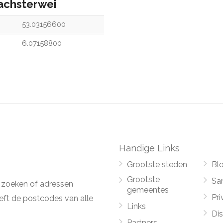
chsterwei
53.03156600
6.07158800
Handige Links
Grootste steden
Bl
Grootste
Sa
 zoeken of adressen
gemeentes
Pri
ft de postcodes van alle
Links
Di
Partners