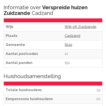
Informatie over
Verspreide huizen
Zuidzande
Cadzand
Wijk
Wijk 06 Zuidzande
Plaats
Cadzand
Gemeente
Sluis
Aantal postcodes
21
Aantal panden
191
Huishoudsamenstelling
Totale huishoudens
55
Eenpersoons huishoudens
20