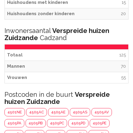
Huishoudens met kinderen
15
Huishoudens zonder kinderen
20
Inwonersaantal
Verspreide huizen
Zuidzande
Cadzand
Totaal
125
Mannen
70
Vrouwen
55
Postcoden in de buurt
Verspreide
huizen Zuidzande
4501NE
4505AC
4505AE
4505AS
4505AV
4505PA
4505PB
4505PC
4505PD
4505PE