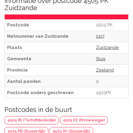
Informatie over postcode 4505 PK
Zuidzande
Postcode
4505 PK
Netnummer van Zuidzande
0117
Plaats
Zuidzande
Gemeente
Sluis
Provincie
Zeeland
Aantal panden
9
Postcode anders geschreven
4505PK
Postcodes in de buurt
4505 PE (Terhofstededijk)
4505 PZ (Prinsewegje)
4505 PB (Sluissedijk)
4505 PA (Sluissedijk)