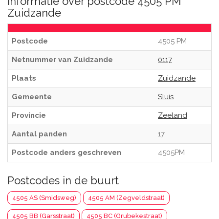
Informatie over postcode 4505 PM
Zuidzande
Postcode
4505 PM
Netnummer van Zuidzande
0117
Plaats
Zuidzande
Gemeente
Sluis
Provincie
Zeeland
Aantal panden
17
Postcode anders geschreven
4505PM
Postcodes in de buurt
4505 AS (Smidsweg)
4505 AM (Zegveldstraat)
4505 BB (Garsstraat)
4505 BC (Grubekestraat)