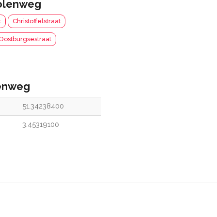
lenweg
t
Christoffelstraat
Oostburgsestraat
enweg
51.34238400
3.45319100