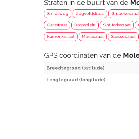
Straten in de buurt van de
Mo
Smidsweg
Zegveldstraat
Grubekestraa
Garsstraat
Dorpsplein
Sint Jorisstraat
Kamerikstraat
Mariastraat
Sluissestraat
GPS coordinaten van de
Mol
Breedtegraad (latitude)
Lengtegraad (longitude)