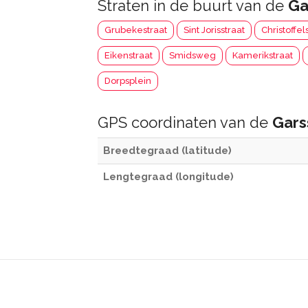
Straten in de buurt van de
Ga
Grubekestraat
Sint Jorisstraat
Christoffel
Eikenstraat
Smidsweg
Kamerikstraat
Dorpsplein
GPS coordinaten van de
Gars
Breedtegraad (latitude)
Lengtegraad (longitude)