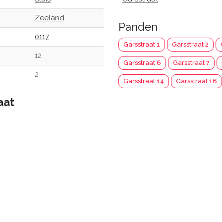
Zeeland
Panden
0117
Garsstraat 1
Garsstraat 2
12
Garsstraat 6
Garsstraat 7
2
Garsstraat 14
Garsstraat 16
aat