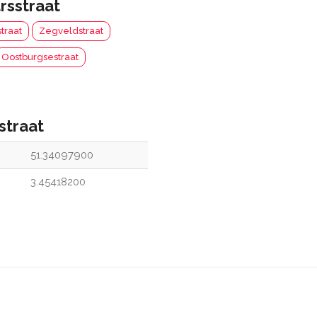
rsstraat
straat
Zegveldstraat
Oostburgsestraat
straat
51.34097900
3.45418200