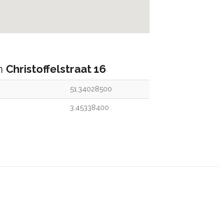
an
Christoffelstraat 16
51.34028500
3.45338400