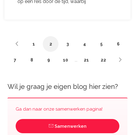
op een reis door de tijd, waarbij
1
2
3
4
5
6
...
7
8
9
10
21
22
Wil je graag je eigen blog hier zien?
Ga dan naar onze samenwerken pagina!
Samenwerken