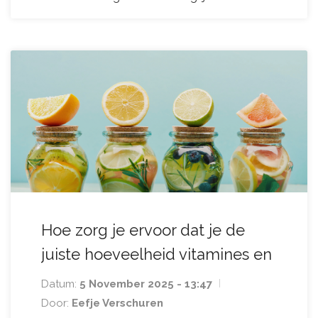
Hoe zorg je ervoor dat je de
juiste hoeveelheid vitamines en
mineralen binnenkrijgt tijdens
Datum:
5 November 2025 - 13:47
het diëten?
Door:
Eefje Verschuren