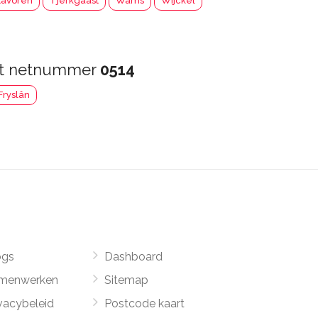
tavoren
Tjerkgaast
Warns
Wijckel
et netnummer
0514
ryslân
ogs
Dashboard
menwerken
Sitemap
vacybeleid
Postcode kaart