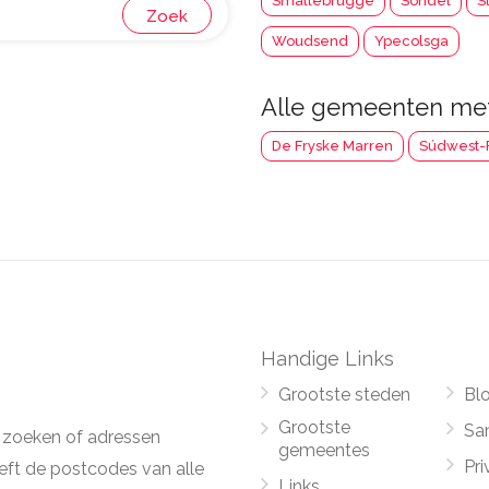
Smallebrugge
Sondel
S
Zoek
Woudsend
Ypecolsga
Alle gemeenten m
De Fryske Marren
Súdwest-F
Handige Links
Grootste steden
Bl
Grootste
Sa
 zoeken of adressen
gemeentes
Pri
ft de postcodes van alle
Links