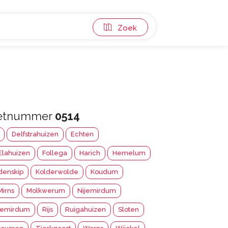
Zoek
 netnummer
0514
Delfstrahuizen
Echten
Elahuizen
Follega
Harich
Hemelum
idenskip
Kolderwolde
Koudum
Mirns
Molkwerum
Nijemirdum
emirdum
Rijs
Ruigahuizen
Sloten