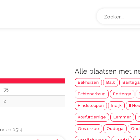
Alle plaatsen met
Bakhuizen
Balk
Bantega
35
Echtenerbrug
Eesterga
2
Hindeloopen
Indijk
It He
Koufurderrige
Lemmer
Oosterzee
Oudega
Oud
nnen 0514: